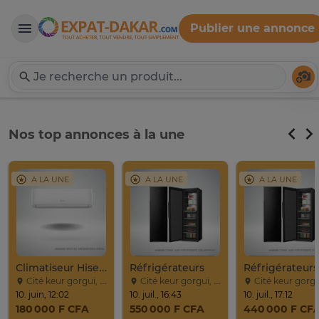
Publier une annonce
Expat-Dakar
Té
Nos top annonces à la une
A LA UNE
A LA UNE
A LA UNE
Climatiseur Hisense Split AS-09CR
Réfrigérateurs
Réfrigérateurs
Cité keur gorgui, Dakar
Cité keur gorgui, Dakar
Cité keur gorgui, Da
10. juin, 12:02
10. juil., 16:43
10. juil., 17:12
180 000 F CFA
550 000 F CFA
440 000 F CF