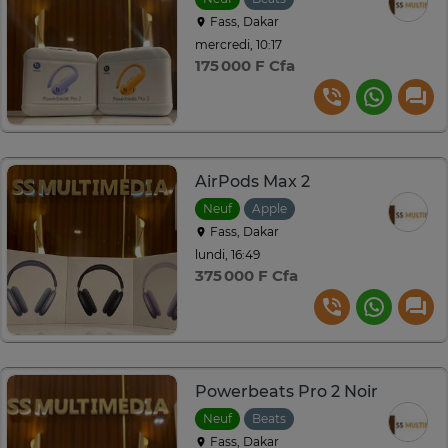
Fass, Dakar
mercredi, 10:17
175 000 F Cfa
AirPods Max 2
Neuf
Apple
Fass, Dakar
lundi, 16:49
375 000 F Cfa
Powerbeats Pro 2 Noir
Neuf
Beats
Fass, Dakar