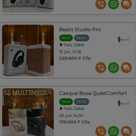
Beats Studio Pro
Neuf
Beats
Fass, Dakar
13. juil., 10:58
225 000 F Cfa
Casque Bose QuietComfort
Neuf
BOSE
Fass, Dakar
29. juin, 14:04
175 000 F Cfa