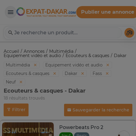
Publier une annonce
Expat-Dakar
Té
Accueil
Annonces
Multimédia
Equipement vidéo et audio
Ecouteurs & casques
Dakar
Multimédia
Equipement vidéo et audio
Ecouteurs & casques
Dakar
Fass
Neuf
Ecouteurs & casques - Dakar
18 résultats trouvés
Filtrer
Sauvegarder la recherche
Powerbeats Pro 2
Neuf
Beats