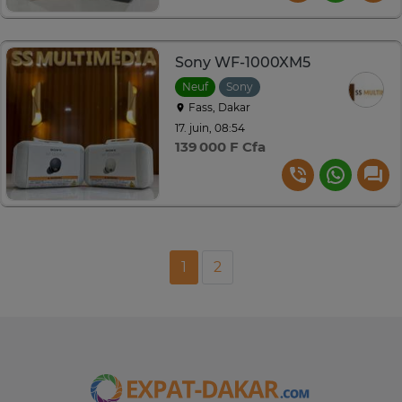
Sony WF-1000XM5
Neuf
Sony
Fass, Dakar
17. juin, 08:54
139 000 F Cfa
1
2