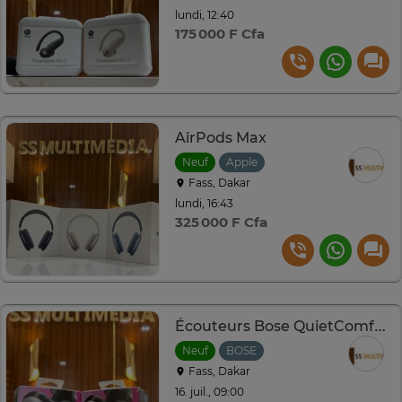
lundi, 12:40
175 000 F Cfa
AirPods Max
Neuf
Apple
Fass, Dakar
lundi, 16:43
325 000 F Cfa
Écouteurs Bose QuietComfort Ultra
Neuf
BOSE
Fass, Dakar
16. juil., 09:00