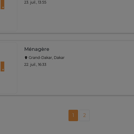
23. juil., 13:55
Ménagère
Grand-Dakar, Dakar
22. juil., 16:33
1
2