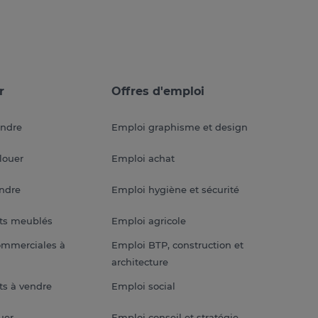
r
Offres d'emploi
endre
Emploi graphisme et design
louer
Emploi achat
endre
Emploi hygiène et sécurité
ts meublés
Emploi agricole
ommerciales à
Emploi BTP, construction et
architecture
s à vendre
Emploi social
uer
Emploi conseil et stratégie