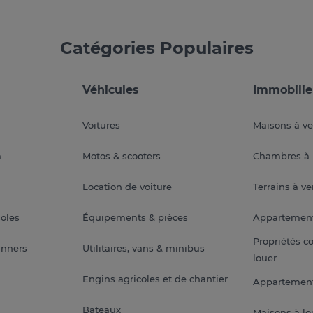
Catégories Populaires
Véhicules
Immobilie
Voitures
Maisons à v
a
Motos & scooters
Chambres à 
Location de voiture
Terrains à v
soles
Équipements & pièces
Appartemen
Propriétés c
anners
Utilitaires, vans & minibus
louer
Engins agricoles et de chantier
Appartement
Bateaux
Maisons à lo