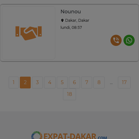
Nounou
Dakar, Dakar
lundi, 08:57
1
2
3
4
5
6
7
8
...
17
18