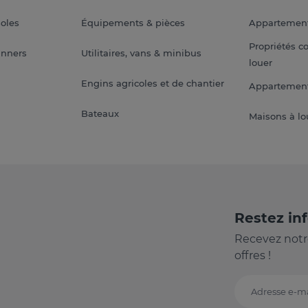
soles
Équipements & pièces
Appartemen
Propriétés c
anners
Utilitaires, vans & minibus
louer
Engins agricoles et de chantier
Appartement
Bateaux
Maisons à lo
Restez in
Recevez notr
offres !
Adresse e-ma