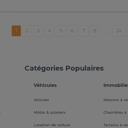
1
2
3
4
5
6
7
8
...
24
Catégories Populaires
Véhicules
Immobilie
Voitures
Maisons à v
a
Motos & scooters
Chambres à 
Location de voiture
Terrains à v