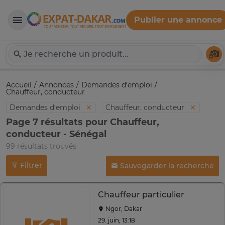
Publier une annonce
Expat-Dakar
Té
Accueil
Annonces
Demandes d’emploi
Chauffeur, conducteur
Demandes d’emploi
Chauffeur, conducteur
Page 7 résultats pour Chauffeur,
conducteur - Sénégal
99 résultats trouvés
Filtrer
Sauvegarder la recherche
Chauffeur particulier
Ngor, Dakar
29. juin, 13:18