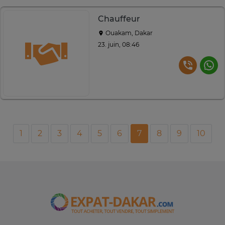
Chauffeur
Ouakam, Dakar
23. juin, 08:46
1
2
3
4
5
6
7
8
9
10