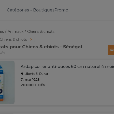
Catégories
Boutiques
Promo
es
Animaux
Chiens & chiots
Chiens & chiots
tats pour Chiens & chiots - Sénégal
vés
Ardap collier anti-puces 60 cm naturel 4 moi
Liberte 5, Dakar
21. mai, 16:28
20 000 F Cfa