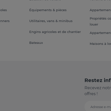
soles
Équipements & pièces
Appartemen
Propriétés c
anners
Utilitaires, vans & minibus
louer
Engins agricoles et de chantier
Appartement
Bateaux
Maisons à lo
Restez in
Recevez notr
offres !
Adresse e-ma