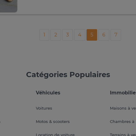
1
2
3
4
5
6
7
Catégories Populaires
Véhicules
Immobilie
Voitures
Maisons à v
a
Motos & scooters
Chambres à 
Location de voiture
Terrains à v