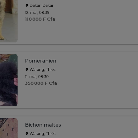
Dakar, Dakar
12. mai, 08:39
110 000 F Cfa
Pomeranien
Warang, Thiès
11. mai, 08:30
350 000 F Cfa
Bichon maltes
Warang, Thiès