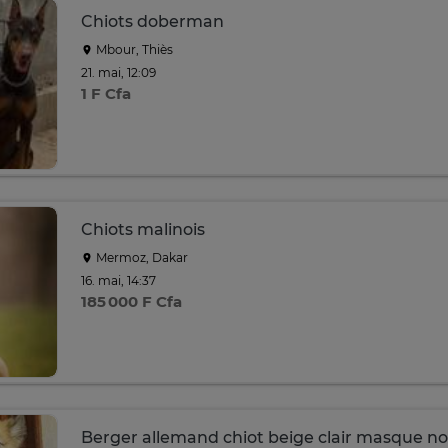
Chiots doberman
Mbour, Thiès
21. mai, 12:09
1 F Cfa
Chiots malinois
Mermoz, Dakar
16. mai, 14:37
185 000 F Cfa
Berger allemand chiot beige clair masque no