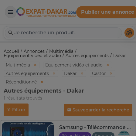
Publier une annonce
Expat-Dakar
Té
Accueil
Annonces
Multimédia
Equipement vidéo et audio
Autres équipements
Dakar
Multimédia
Equipement vidéo et audio
Autres équipements
Dakar
Castor
Réconditionné
Autres équipements - Dakar
1 résultats trouvés
Filtrer
Sauvegarder la recherche
Samsung - Télécommande TV UHD, OLED, QNED, Frame Series
Réconditionné
Samsung