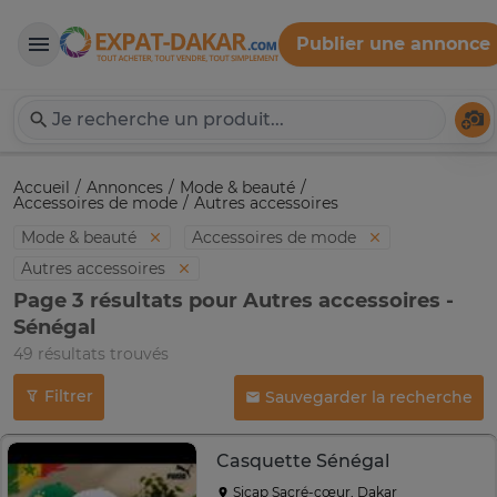
Publier une annonce
Expat-Dakar
Té
Accueil
Annonces
Mode & beauté
Accessoires de mode
Autres accessoires
Mode & beauté
Accessoires de mode
Autres accessoires
Page 3 résultats pour Autres accessoires -
Sénégal
49 résultats trouvés
Filtrer
Sauvegarder la recherche
Casquette Sénégal
Sicap Sacré-cœur, Dakar