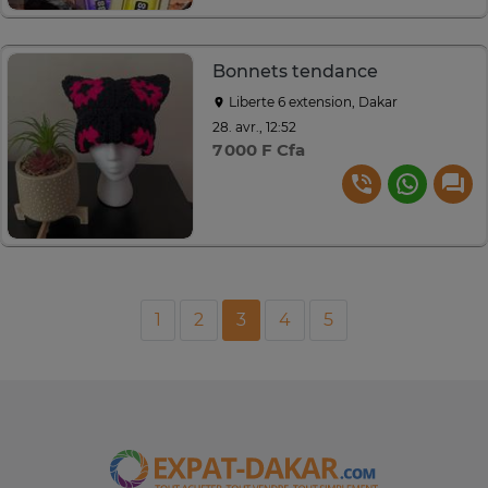
Bonnets tendance
Liberte 6 extension, Dakar
28. avr., 12:52
7 000 F Cfa
1
2
3
4
5