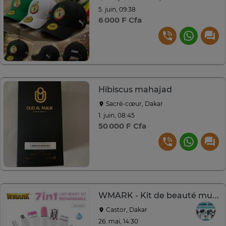
5. juin, 09:38
6 000 F Cfa
Hibiscus mahajad
Sacré-cœur, Dakar
1. juin, 08:45
50 000 F Cfa
WMARK - Kit de beauté multifonction tout-en-un 7 en 1
Castor, Dakar
26. mai, 14:30