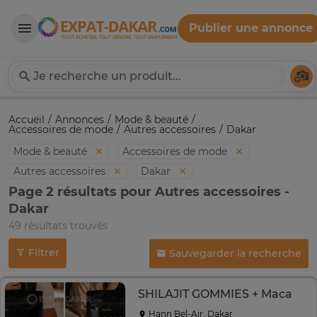
Publier une annonce
Expat-Dakar
Té
Accueil
Annonces
Mode & beauté
Accessoires de mode
Autres accessoires
Dakar
Mode & beauté
Accessoires de mode
Autres accessoires
Dakar
Page 2 résultats pour Autres accessoires -
Dakar
49 résultats trouvés
Filtrer
Sauvegarder la recherche
SHILAJIT GOMMIES + Maca
Hann Bel-Air, Dakar