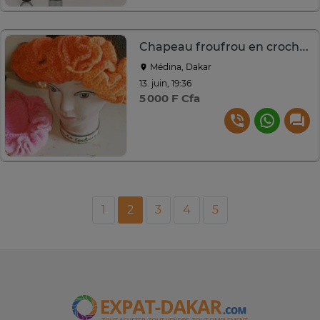
Chapeau froufrou en crochet
Médina, Dakar
13. juin, 19:36
5 000 F Cfa
1
2
3
4
5