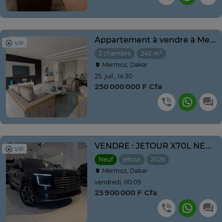
Appartement à vendre à Mermoz Dakar – Dernier étage
VIP
3 chambre
242 m²
Mermoz, Dakar
25. juil., 14:30
250 000 000 F Cfa
VENDRE : JETOUR X70L NEUF NOUVEAU MODÈLE ANNE 2026
VIP
Neuf
jetour
2026
Automatique
Mermoz, Dakar
vendredi, 00:09
25 900 000 F Cfa