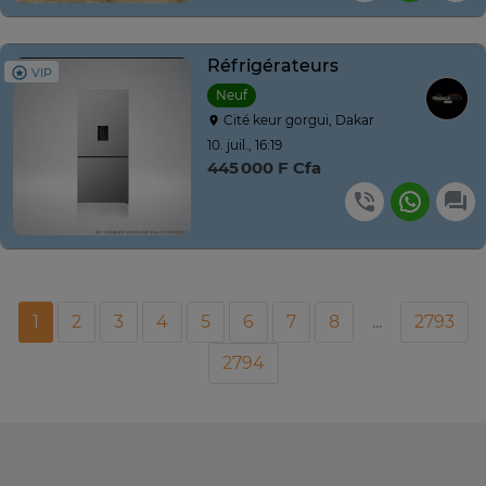
Réfrigérateurs
VIP
Neuf
Cité keur gorgui, Dakar
10. juil., 16:19
445 000 F Cfa
1
2
3
4
5
6
7
8
...
2793
2794