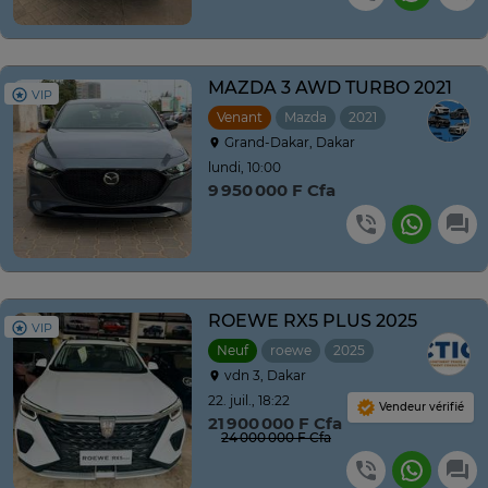
MAZDA 3 AWD TURBO 2021
VIP
Venant
Mazda
2021
Automatique
Grand-Dakar, Dakar
lundi, 10:00
9 950 000 F Cfa
ROEWE RX5 PLUS 2025
VIP
Neuf
roewe
2025
Automatique
vdn 3, Dakar
22. juil., 18:22
Vendeur vérifié
21 900 000 F Cfa
24 000 000 F Cfa