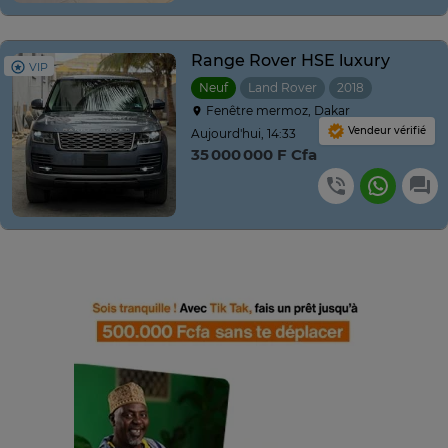
Range Rover HSE luxury
VIP
Neuf
Land Rover
2018
Fenêtre mermoz, Dakar
Vendeur vérifié
Aujourd'hui, 14:33
35 000 000 F Cfa