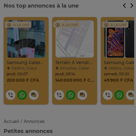
Nos top annonces à la une
A LA UNE
A LA UNE
A LA UNE
Samsung Galaxy Z Flip 5 Venant 256go Ram 8go 5g
Terrain À Vendre À La BOA, Ngor-Almadies, Recasement
Médina, Dakar
Almadies, Dakar
Médina, Dakar
jeudi, 00:07
jeudi, 09:14
samedi, 00:20
200 000 F CFA
140 000 000 F CFA
49 900 F CFA
Accueil
Annonces
Petites annonces