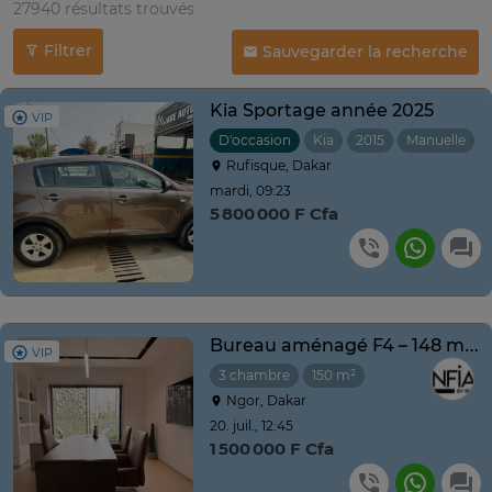
27940 résultats trouvés
Filtrer
Sauvegarder la recherche
Kia Sportage année 2025
VIP
D'occasion
Kia
2015
Manuelle
Rufisque, Dakar
mardi, 09:23
5 800 000 F Cfa
Bureau aménagé F4 – 148 m² à louer à la Résidence SIKI
VIP
3 chambre
150 m²
Ngor, Dakar
20. juil., 12:45
1 500 000 F Cfa