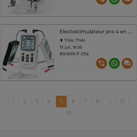
Electostimulateur pro 4 en 1. TENS, EMS, IF, RUSS
Thiès, Thiès
19. juil., 18:58
65 000 F Cfa
1
2
3
4
5
6
7
8
...
17
18