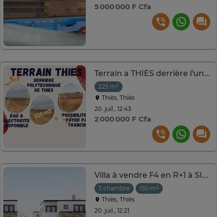
5 000 000 F Cfa
Terrain a THIES derrière l'université
225 m²
Thiès, Thiès
20. juil., 12:43
2 000 000 F Cfa
Villa à vendre F4 en R+1 à SICAP MONT ROLLAND
3 chambre
150 m²
Thiès, Thiès
20. juil., 12:21