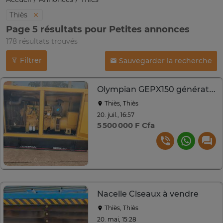
Thiès
Page 5 résultats pour Petites annonces
178 résultats trouvés
Filtrer
Sauvegarder la recherche
Olympian GEPX150 générateur diesel 150 kW
Thiès, Thiès
20. juil., 16:57
5 500 000 F Cfa
Nacelle Ciseaux à vendre
Thiès, Thiès
20. mai, 15:28