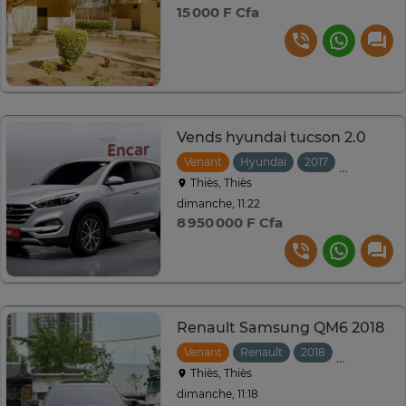
15 000 F Cfa
Vends hyundai tucson 2.0
Venant
Hyundai
2017
Automati
Thiès, Thiès
dimanche, 11:22
8 950 000 F Cfa
Renault Samsung QM6 2018
Venant
Renault
2018
Automatiq
Thiès, Thiès
dimanche, 11:18