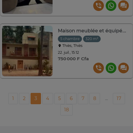
Maison meublée et équipée à THIES 5ch-2 salons
5 chambre
320 m²
Thiès, Thiès
22. juil., 15:12
750 000 F Cfa
1
2
3
4
5
6
7
8
...
17
18