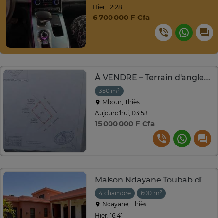
Hier, 12:28
6 700 000 F Cfa
À VENDRE – Terrain d'angle de 350 m² à Mbour Sonatel
350 m²
Mbour, Thiès
Aujourd'hui, 03:58
15 000 000 F Cfa
Maison Ndayane Toubab dialaw
4 chambre
600 m²
Ndayane, Thiès
Hier, 16:41