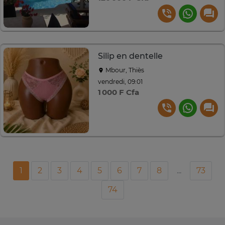
Silip en dentelle
Mbour, Thiès
vendredi, 09:01
1 000 F Cfa
1
2
3
4
5
6
7
8
...
73
74