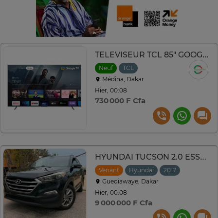
TELEVISEUR TCL 85" GOOGLE TV QLED 4K P745/85C655ZXM
Neuf
TCL
Médina, Dakar
Hier, 00:08
730 000 F Cfa
HYUNDAI TUCSON 2.0 ESSENCE AUTOMATIQUE 2017
Venant
Hyundai
2017
Automati
Guediawaye, Dakar
Hier, 00:08
9 000 000 F Cfa