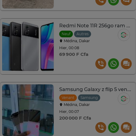
Redmi Note 11R 256go ram 8go dual sim 13MP 5g
Neuf
Autres
Médina, Dakar
Hier, 00:08
69 900 F Cfa
Samsung Galaxy z flip 5 venant 256go ram 8go 5g
Venant
Samsung
Médina, Dakar
Hier, 00:07
200 000 F Cfa