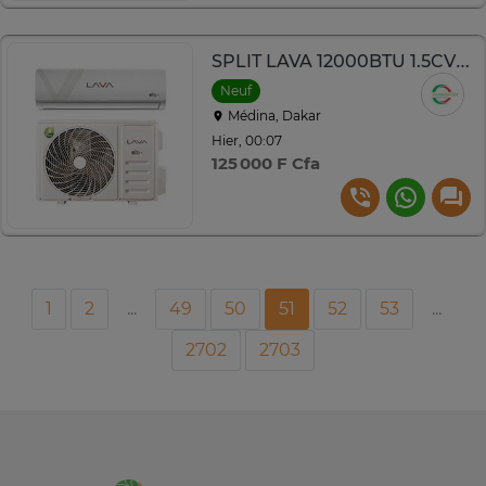
SPLIT LAVA 12000BTU 1.5CV GAZ R410
Neuf
Médina, Dakar
Hier, 00:07
125 000 F Cfa
1
2
...
49
50
51
52
53
...
2702
2703