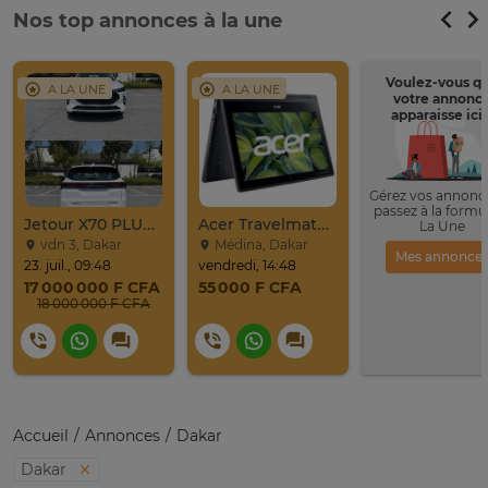
Nos top annonces à la une
Voulez-vous q
A LA UNE
A LA UNE
votre annonc
apparaisse ici 
Gérez vos annonce
passez à la formu
Jetour X70 PLUS 2024
Acer Travelmate Spin B311r-31
La Une
vdn 3, Dakar
Médina, Dakar
Mes annonce
23. juil., 09:48
vendredi, 14:48
17 000 000 F CFA
55 000 F CFA
18 000 000 F CFA
Accueil
Annonces
Dakar
Dakar