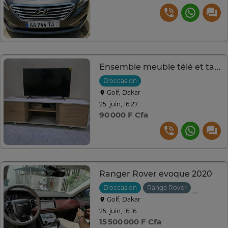
Ensemble meuble télé et table basse
D'occasion
Golf, Dakar
25. juin, 16:27
90 000 F Cfa
Ranger Rover evoque 2020
D'occasion
Range Rover
2020
A
Golf, Dakar
25. juin, 16:16
15 500 000 F Cfa