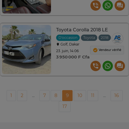
Toyota Corolla 2018 LE
D'occasion
Toyota
2018
Automa
Golf, Dakar
Vendeur vérifié
23. juin, 14:06
3 950 000 F Cfa
1
2
...
7
8
9
10
11
...
16
17