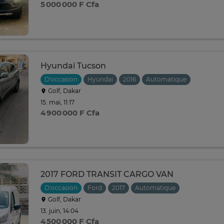
5 000 000 F Cfa
Hyundai Tucson
D'occasion
Hyundai
2016
Automatique
Golf, Dakar
15. mai, 11:17
4 900 000 F Cfa
2017 FORD TRANSIT CARGO VAN
D'occasion
Ford
2017
Automatique
Golf, Dakar
13. juin, 14:04
4 500 000 F Cfa