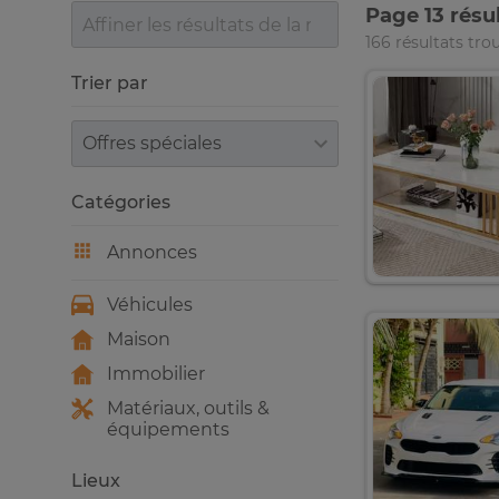
Page 13 résu
166 résultats tro
Trier par
Trier par
Catégories
Annonces
Véhicules
Maison
Immobilier
Matériaux, outils &
équipements
Lieux