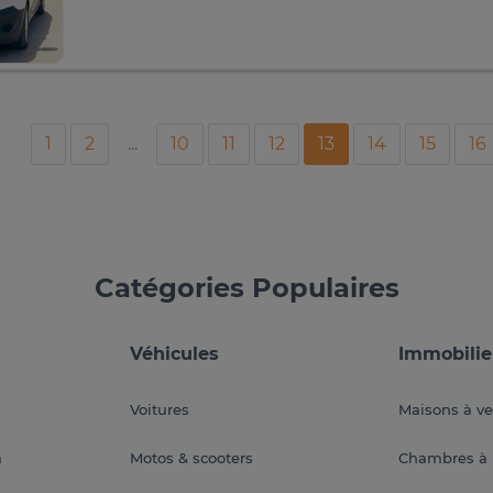
1
2
...
10
11
12
13
14
15
16
Catégories Populaires
Véhicules
Immobilie
Voitures
Maisons à v
a
Motos & scooters
Chambres à 