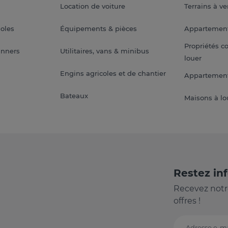
Location de voiture
Terrains à v
soles
Équipements & pièces
Appartemen
Propriétés c
anners
Utilitaires, vans & minibus
louer
Engins agricoles et de chantier
Appartement
Bateaux
Maisons à lo
Restez in
Recevez notr
offres !