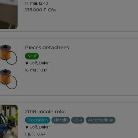
17. mai, 12:40
135 000 F Cfa
Pieces detachees
Neuf
Golf, Dakar
16. mai, 10:17
2018 lincoln mkc
D'occasion
Lincoln
2018
Automatique
Golf, Dakar
1. juil., 10:44