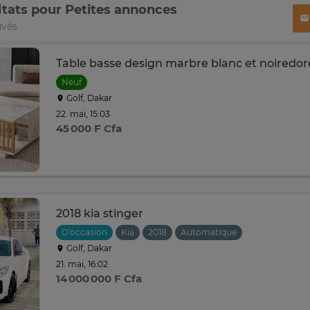
ltats pour Petites annonces
uvés
Table basse design marbre blanc et noiredor
Neuf
Golf, Dakar
22. mai, 15:03
45 000 F Cfa
2018 kia stinger
D'occasion
Kia
2018
Automatique
Golf, Dakar
21. mai, 16:02
14 000 000 F Cfa