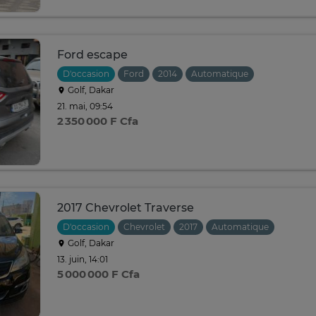
Ford escape
D'occasion
Ford
2014
Automatique
Golf, Dakar
21. mai, 09:54
2 350 000 F Cfa
2017 Chevrolet Traverse
D'occasion
Chevrolet
2017
Automatique
Golf, Dakar
13. juin, 14:01
5 000 000 F Cfa