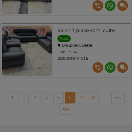
Salon 7 place semi cuire
Neuf
Dieuppeul, Dakar
lundi, 15:24
220 000 F Cfa
1
2
3
4
5
6
7
8
...
63
64