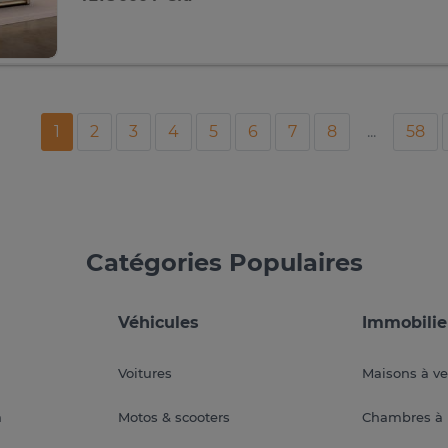
1
2
3
4
5
6
7
8
...
58
Catégories Populaires
Véhicules
Immobilie
Voitures
Maisons à v
a
Motos & scooters
Chambres à 