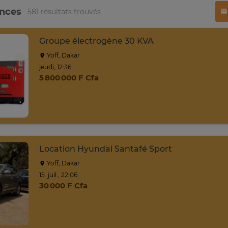
onces
581 résultats trouvés
Groupe électrogène 30 KVA
Yoff, Dakar
jeudi, 12:36
5 800 000 F Cfa
Location Hyundai Santafé Sport
Yoff, Dakar
15. juil., 22:06
30 000 F Cfa