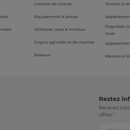
Location de voiture
Terrains à v
soles
Équipements & pièces
Appartemen
Propriétés c
anners
Utilitaires, vans & minibus
louer
Engins agricoles et de chantier
Appartement
Bateaux
Maisons à lo
Restez in
Recevez notr
offres !