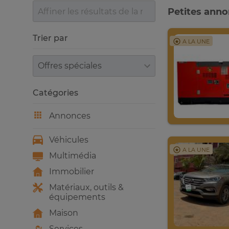
Petites ann
Trier par
A LA UNE
Trier par
Catégories
Annonces
Véhicules
A LA UNE
Multimédia
Immobilier
Matériaux, outils &
équipements
Maison
Services