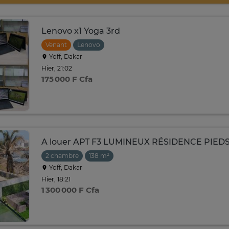
Lenovo x1 Yoga 3rd
Venant
Lenovo
Yoff, Dakar
Hier, 21:02
175 000 F Cfa
A louer APT F3 LUMINEUX RÉSIDENCE PIEDS
2 chambre
138 m²
Yoff, Dakar
Hier, 18:21
1 300 000 F Cfa