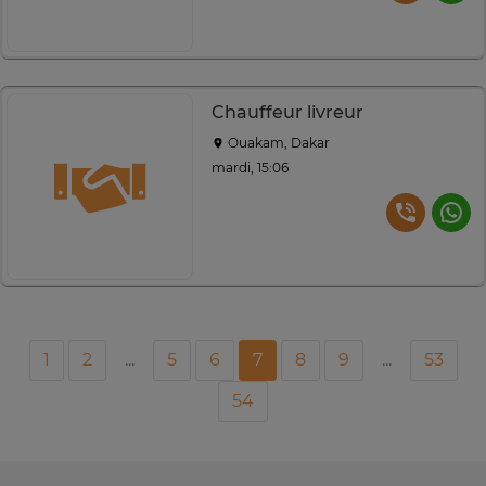
Chauffeur livreur
Ouakam, Dakar
mardi, 15:06
1
2
...
5
6
7
8
9
...
53
54