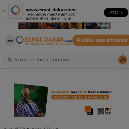
www.expat-dakar.com
×
AVOIR
Téléchargez maintenant pour
acheter et vendre en ligne
Publier une annonce
Expat-Dakar
Té
Accueil
Annonces
Dakar