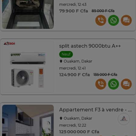
mercredi, 12:43
79 900 F Cfa
85 000 F Cfa
split astech 9000btu A++
Neuf
Ouakam, Dakar
mercredi, 12:41
124 900 F Cfa
135 000 F Cfa
Appartement F3 à vendre - Résidence Seradi
Ouakam, Dakar
mercredi, 12:22
125 000 000 F Cfa