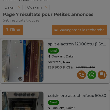
Dakar
Ouakam
Page 7 résultats pour Petites annonces
540 résultats trouvés
Filtrer
Sauvegarder la recherche
split elactron 12000btu (1.5cv) a++
Neuf
Ouakam, Dakar
mercredi, 12:44
139 900 F Cfa
150 000 F Cfa
cuisiniere astech 4feux 50/50
Neuf
Ouakam, Dakar