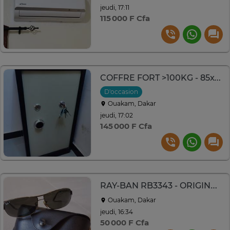
jeudi, 17:11
115 000 F Cfa
COFFRE FORT >100KG - 85x47x43 CM
D'occasion
Ouakam, Dakar
jeudi, 17:02
145 000 F Cfa
RAY-BAN RB3343 - ORIGINAL / VERRES POLARISÉS
Ouakam, Dakar
jeudi, 16:34
50 000 F Cfa