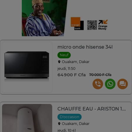
micro onde hisense 34l
Neuf
Ouakam, Dakar
jeudi, 11:50
64 900 F Cfa
70 000 F Cfa
CHAUFFE EAU - ARISTON 100L
D'occasion
Ouakam, Dakar
jeudi, 10:41