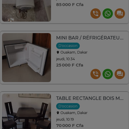
85 000 F Cfa
MINI BAR / RÉFRIGÉRATEUR SMART
D'occasion
Ouakam, Dakar
jeudi, 10:34
25 000 F Cfa
TABLE RECTANGLE BOIS MASSIF - x4 CHAISES
D'occasion
Ouakam, Dakar
jeudi, 10:19
70 000 F Cfa