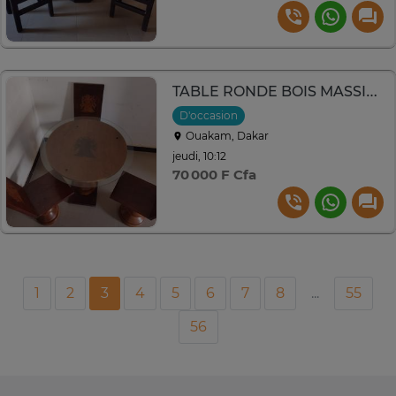
TABLE RONDE BOIS MASSIF - x3 CHAISES
D'occasion
Ouakam, Dakar
jeudi, 10:12
70 000 F Cfa
1
2
3
4
5
6
7
8
...
55
56