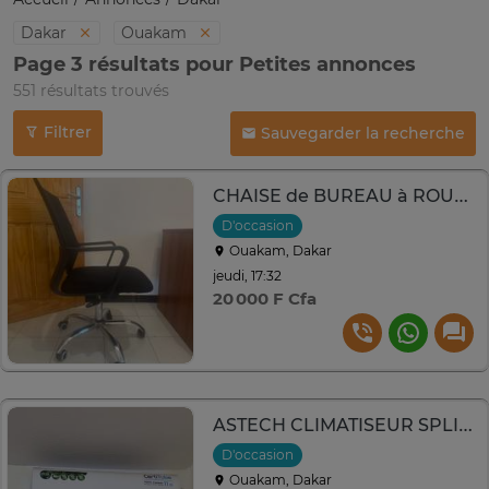
Dakar
Ouakam
Page 3 résultats pour Petites annonces
551 résultats trouvés
Filtrer
Sauvegarder la recherche
CHAISE de BUREAU à ROULETTES PIVOTANTE et INCLINABLE
D'occasion
Ouakam, Dakar
jeudi, 17:32
20 000 F Cfa
ASTECH CLIMATISEUR SPLIT 1.25CV
D'occasion
Ouakam, Dakar