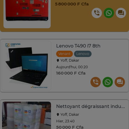
5 800 000 F Cfa
Lenovo T490 i7 8th
Venant
Lenovo
Yoff, Dakar
Aujourd'hui, 00:20
160 000 F Cfa
Nettoyant dégraissant industriel guardian ipco 400 et 415
Yoff, Dakar
Hier, 23:40
50 000 F Cfa