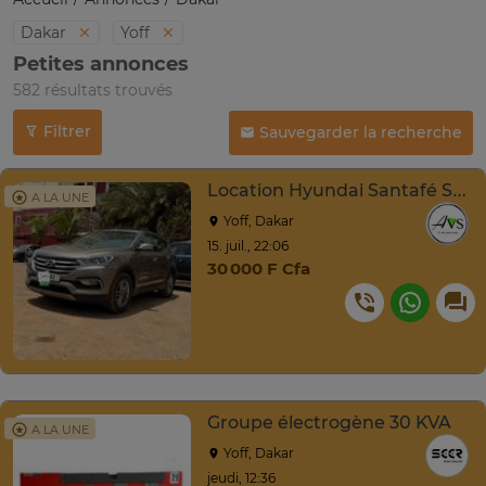
Dakar
Yoff
Petites annonces
582 résultats trouvés
Filtrer
Sauvegarder la recherche
Location Hyundai Santafé Sport
A LA UNE
Yoff, Dakar
15. juil., 22:06
30 000 F Cfa
Groupe électrogène 30 KVA
A LA UNE
Yoff, Dakar
jeudi, 12:36