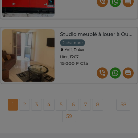
Studio meublé à louer à Ouest Foire
2 chambre
Yoff, Dakar
Hier, 13:07
15 000 F Cfa
1
2
3
4
5
6
7
8
...
58
59