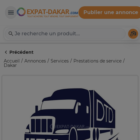
Publier une annonce
Expat-Dakar
Té
Précédent
Accueil
Annonces
Services
Prestations de service
Dakar