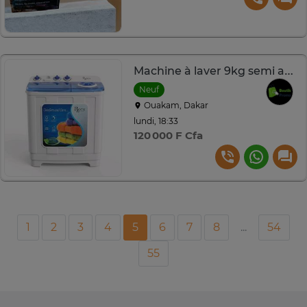
Machine à laver 9kg semi automatique
Neuf
Ouakam, Dakar
lundi, 18:33
120 000 F Cfa
1
2
3
4
5
6
7
8
...
54
55