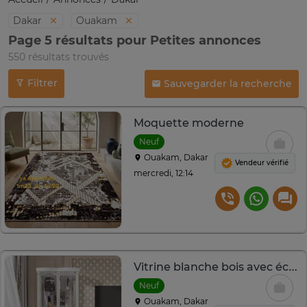
Dakar
Ouakam
Page 5 résultats pour Petites annonces
550 résultats trouvés
Filtrer
Sauvegarder la recherche
Moquette moderne
Neuf
Ouakam, Dakar
Vendeur vérifié
mercredi, 12:14
Vitrine blanche bois avec éclairage LED et tiroirs
Neuf
Ouakam, Dakar