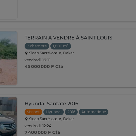
TERRAIN À VENDRE À SAINT LOUIS
2 chambre
1,800 m²
Sicap Sacré-cœur, Dakar
vendredi, 16:01
45 000 000 F Cfa
Hyundai Santafe 2016
Venant
Hyundai
2016
Automatique
Sicap Sacré-cœur, Dakar
vendredi, 12:24
7 400 000 F Cfa