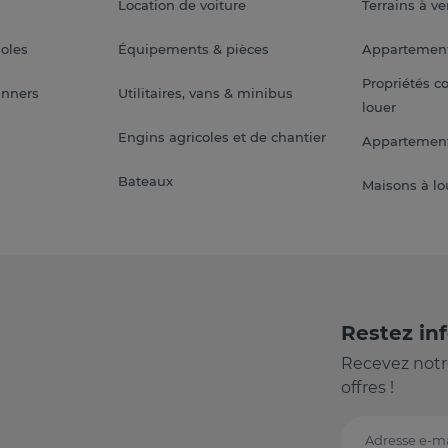
Location de voiture
Terrains à v
soles
Équipements & pièces
Appartemen
Propriétés c
anners
Utilitaires, vans & minibus
louer
Engins agricoles et de chantier
Appartement
Bateaux
Maisons à lo
Restez in
Recevez notr
offres !