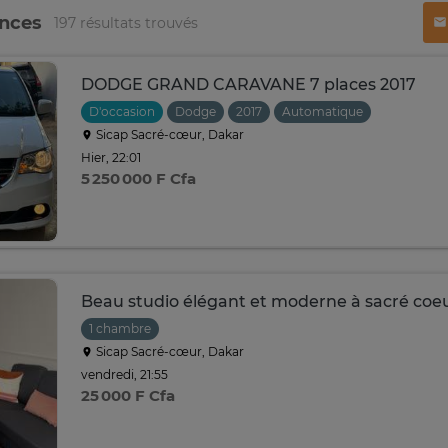
onces
197 résultats trouvés
DODGE GRAND CARAVANE 7 places 2017
D'occasion
Dodge
2017
Automatique
Sicap Sacré-cœur, Dakar
Hier, 22:01
5 250 000 F Cfa
Beau studio élégant et moderne à sacré coeu
1 chambre
Sicap Sacré-cœur, Dakar
vendredi, 21:55
25 000 F Cfa