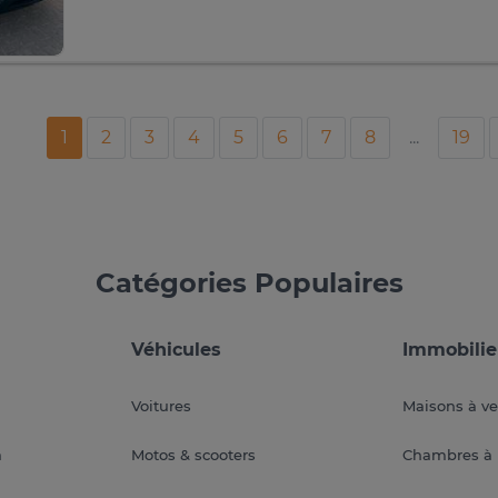
1
2
3
4
5
6
7
8
...
19
Catégories Populaires
Véhicules
Immobilie
Voitures
Maisons à v
a
Motos & scooters
Chambres à 