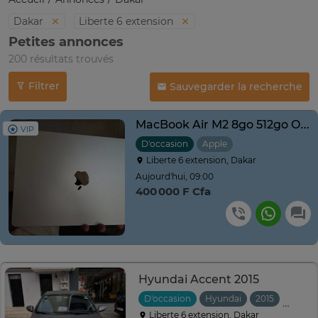
Dakar
Liberte 6 extension
Petites annonces
200 résultats trouvés
Filtrer
Sauvegarder la recherche
MacBook Air M2 8go 512go Occasion
VIP
D'occasion
Apple
Liberte 6 extension, Dakar
Aujourd'hui, 09:00
400 000 F Cfa
Hyundai Accent 2015
D'occasion
Hyundai
2015
Autom
Liberte 6 extension, Dakar