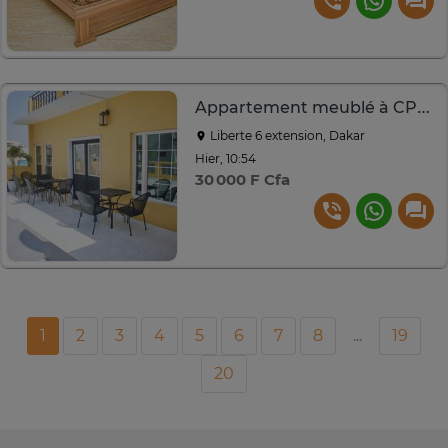
Appartement meublé à CPI Sacré Coeur extension
Liberte 6 extension, Dakar
Hier, 10:54
30 000 F Cfa
1
2
3
4
5
6
7
8
...
19
20