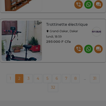
Trottinette électrique
Grand-Dakar, Dakar
lundi, 18:59
295 000 F Cfa
1
2
3
4
5
6
7
8
...
31
32