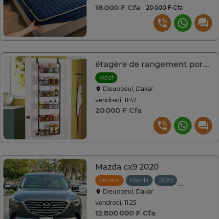
18 000 F Cfa
20 000 F Cfa
étagère de rangement porte multi-usage
Neuf
Dieuppeul, Dakar
vendredi, 11:47
20 000 F Cfa
Mazda cx9 2020
Venant
Mazda
2020
Automatiqu
Dieuppeul, Dakar
vendredi, 11:25
12 800 000 F Cfa