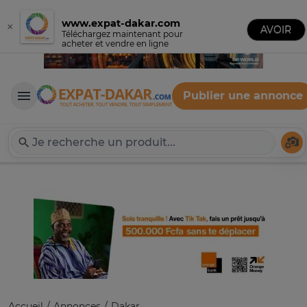
www.expat-dakar.com
×
AVOIR
Téléchargez maintenant pour
acheter et vendre en ligne
Publier une annonce
Expat-Dakar
Té
Accueil
Annonces
Dakar