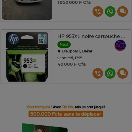
1 950 000 F Cfa
HP 953XL noire cartouche d’encre grande capacité – L0S70AE
Neuf
Dieuppeul, Dakar
vendredi, 17:15
40 000 F Cfa