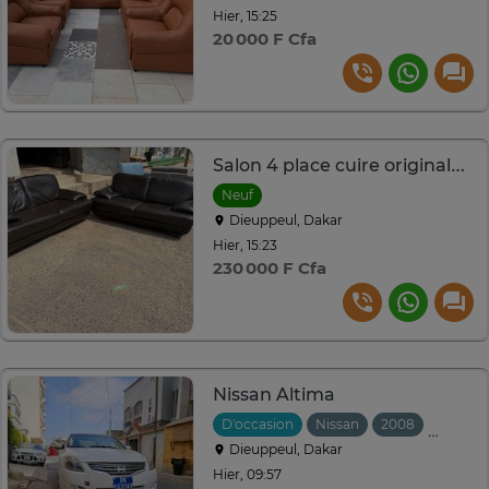
Hier, 15:25
20 000 F Cfa
Salon 4 place cuire originale venant d allemangne
Neuf
Dieuppeul, Dakar
Hier, 15:23
230 000 F Cfa
Nissan Altima
D'occasion
Nissan
2008
Automa
Dieuppeul, Dakar
Hier, 09:57