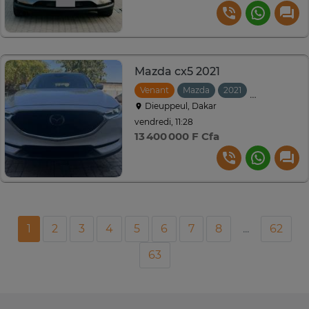
Mazda cx5 2021
Venant
Mazda
2021
Automatiqu
Dieuppeul, Dakar
vendredi, 11:28
13 400 000 F Cfa
1
2
3
4
5
6
7
8
...
62
63