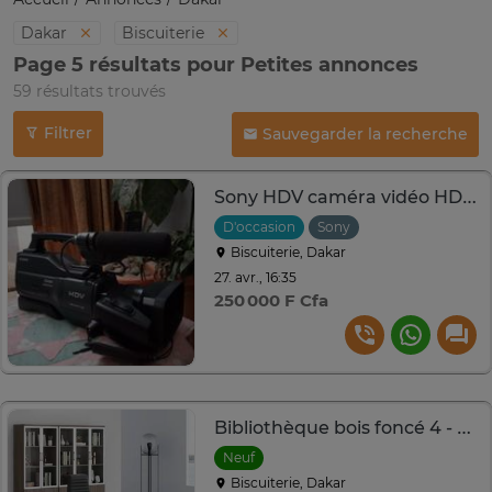
Dakar
Biscuiterie
Page 5 résultats pour Petites annonces
59 résultats trouvés
Filtrer
Sauvegarder la recherche
Sony HDV caméra vidéo HD professionnelle ergonomique
D'occasion
Sony
Biscuiterie, Dakar
27. avr., 16:35
250 000 F Cfa
Bibliothèque bois foncé 4 - 3 -2 portes vitrées et pleines
Neuf
Biscuiterie, Dakar