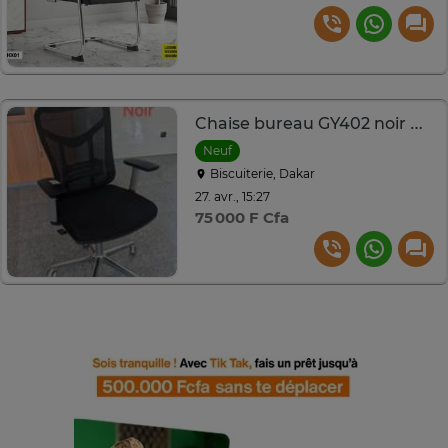
Chaise bureau GY402 noir maille accoudoirs ajustables
Neuf
Biscuiterie, Dakar
27. avr., 15:27
75 000 F Cfa