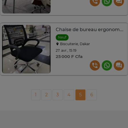
Chaise de bureau ergonomique noire dossier maille
Neuf
Biscuiterie, Dakar
27. avr., 15:19
25 000 F Cfa
1
2
3
4
5
6