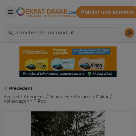
Publier une annonce
Expat-Dakar
Té
Précédent
Accueil
Annonces
Véhicules
Voitures
Dakar
Volkswagen
T-Roc