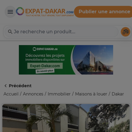
Publier une annonce
Expat-Dakar
Té
Précédent
Accueil
Annonces
Immobilier
Maisons à louer
Dakar