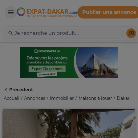
Publier une annonce
Expat-Dakar
Té
Précédent
Accueil
Annonces
Immobilier
Maisons à louer
Dakar