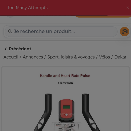
Too Many Attempts.
Publier une annonce
Expat-Dakar
Té
Précédent
Accueil
Annonces
Sport, loisirs & voyages
Vélos
Dakar