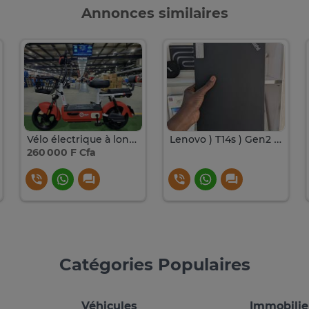
Annonces similaires
Vélo électrique à longue portée
Lenovo ) T14s ) Gen2 ) i5 ) 11e generation VPro ) 16 ) 256
260 000 F Cfa
Catégories Populaires
Véhicules
Immobilie