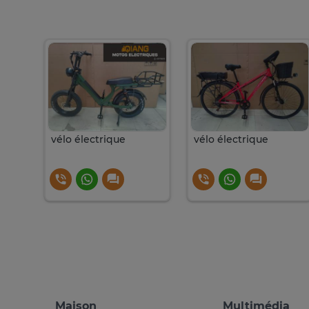
Dell Latitude 3520 ) 15pouces ) i5 ) 11e ) 16g de ram ) 256
vélo électrique
vélo électrique
Maison
Multimédia