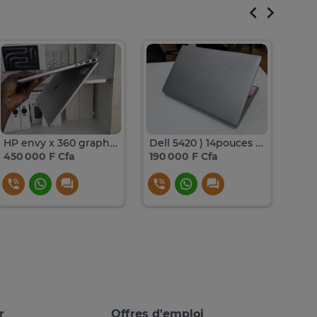
HP envy x 360 graphique ) i7 ) 13 TH ) ) 16 ) 1 tera
Dell 5420 ) 14pouces ) i5 ) 11e ) 16g de ram ) 256
450 000 F Cfa
190 000 F Cfa
230
r
Offres d'emploi