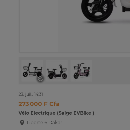
23. juil., 14:31
273 000 F Cfa
Vélo Electrique (Saige EVBike )
Liberte 6
Dakar