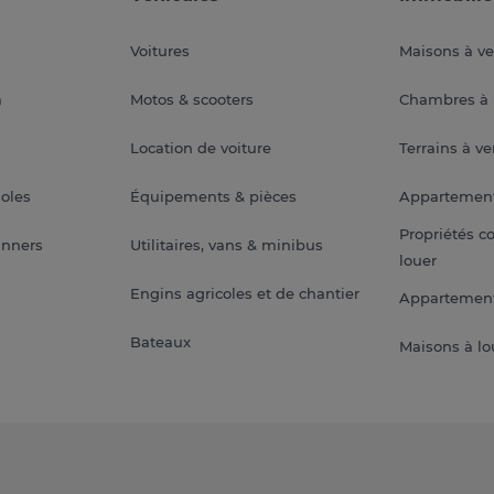
Voitures
Maisons à v
a
Motos & scooters
Chambres à 
Location de voiture
Terrains à v
soles
Équipements & pièces
Appartemen
Propriétés c
anners
Utilitaires, vans & minibus
louer
Engins agricoles et de chantier
Appartement
Bateaux
Maisons à lo