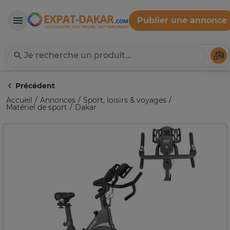
Publier une annonce
Expat-Dakar
Té
Précédent
Accueil
Annonces
Sport, loisirs & voyages
Matériel de sport
Dakar