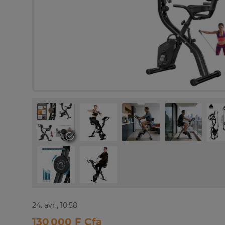
24. avr., 10:58
130 000 F Cfa