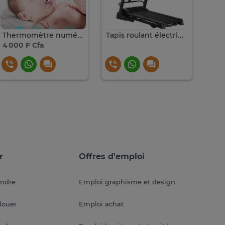
Thermomètre numérique avec écran LCD
Tapis roulant électrique pliable écran LCD noir
4 000 F Cfa
125 
r
Offres d'emploi
endre
Emploi graphisme et design
louer
Emploi achat