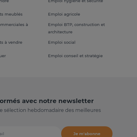
endre
Emploi hygiène et sécurité
ts meublés
Emploi agricole
ommerciales à
Emploi BTP, construction et
architecture
s à vendre
Emploi social
uer
Emploi conseil et stratégie
formés avec notre newsletter
e sélection hebdomadaire des meilleures
Je m'abonne
il