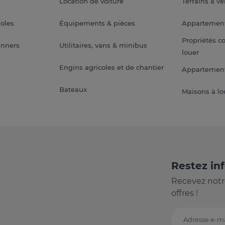
Location de voiture
Terrains à v
soles
Équipements & pièces
Appartemen
Propriétés c
anners
Utilitaires, vans & minibus
louer
Engins agricoles et de chantier
Appartement
Bateaux
Maisons à lo
Restez in
Recevez notr
offres !
Adresse e-ma