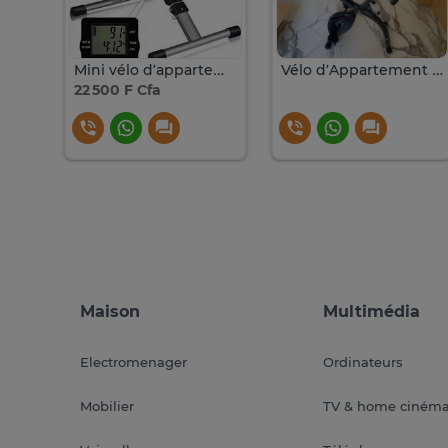
Vélo d'appartement avec écran et selle ajustable
Mini vélo d’appartement pliable avec écran LCD
Vélo d’Appartement Pliable facile
22 500 F Cfa
Maison
Multimédia
Electromenager
Ordinateurs
Mobilier
TV & home ciném