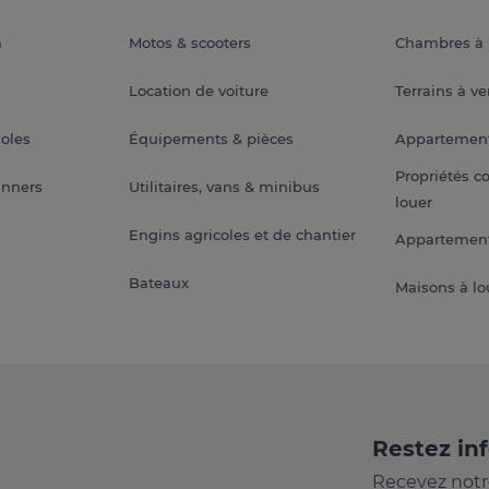
a
Motos & scooters
Chambres à 
Location de voiture
Terrains à v
soles
Équipements & pièces
Appartemen
Propriétés c
anners
Utilitaires, vans & minibus
louer
Engins agricoles et de chantier
Appartement
Bateaux
Maisons à lo
Restez in
Recevez notr