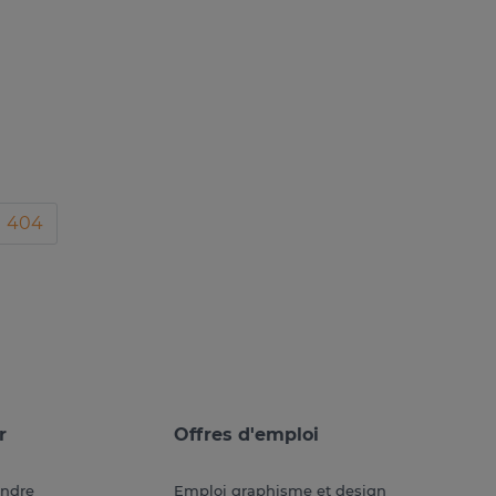
404
r
Offres d'emploi
endre
Emploi graphisme et design