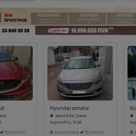
ll
Hyundai sonata
akar
Nord foire, Dakar
6
Aujourd'hui, 13:26
Auj
152,000 km
Automatique
95,000 km
A