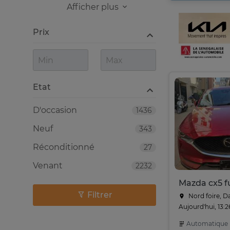
Afficher plus
Prix
Etat
D'occasion
1436
Neuf
343
Réconditionné
27
Venant
2232
Mazda cx5 fu
Filtrer
Nord foire, D
Aujourd'hui, 13:2
Automatique