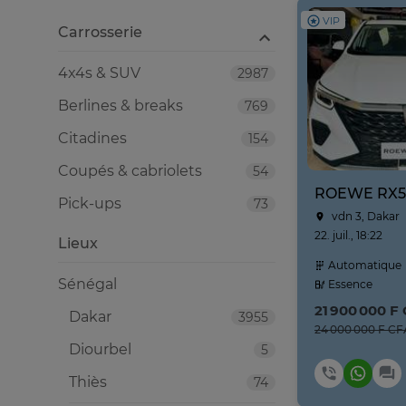
VIP
Carrosserie
4x4s & SUV
2987
Berlines & breaks
769
Citadines
154
Coupés & cabriolets
54
ROEWE RX5
Pick-ups
73
vdn 3, Dakar
22. juil., 18:22
Lieux
Automatique
Sénégal
Essence
21 900 000 F
Dakar
3955
24 000 000 F CF
Diourbel
5
Thiès
74