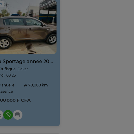
IP
Kia Sportage année 2025
Rufisque, Dakar
di, 09:23
anuelle
70,000 km
ssence
800 000 F CFA