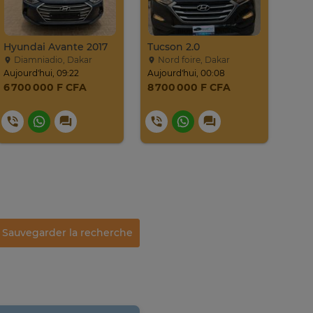
Hyundai Avante 2017
Tucson 2.0
Diamniadio, Dakar
Nord foire, Dakar
Ou
Aujourd'hui, 09:22
Aujourd'hui, 00:08
22. av
6 700 000 F CFA
8 700 000 F CFA
6 5
Sauvegarder la recherche