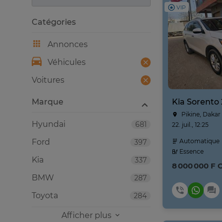
VIP
Catégories
Annonces
Véhicules
Voitures
Marque
Kia Sorento
Pikine, Dakar
Hyundai
681
22. juil., 12:25
Ford
Automatique
397
Essence
Kia
337
8 000 000 F 
BMW
287
Toyota
284
Afficher plus