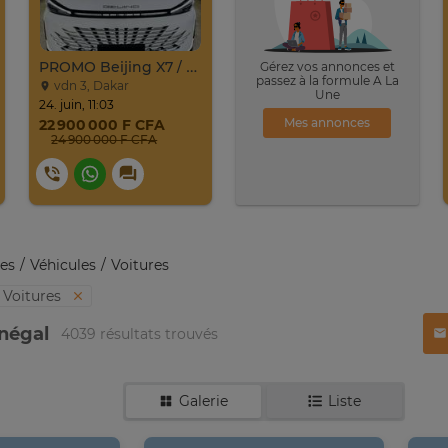
PROMO Beijing X7 / 2025
Gérez vos annonces et
passez à la formule A La
vdn 3, Dakar
Une
24. juin, 11:03
Mes annonces
22 900 000 F CFA
24 900 000 F CFA
es
Véhicules
Voitures
Voitures
énégal
4039 résultats trouvés
Galerie
Liste