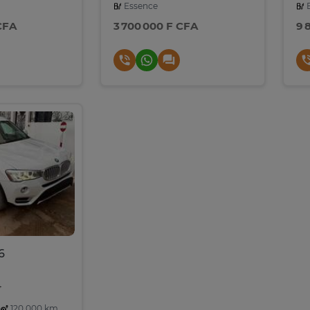
Essence
E
CFA
3 700 000 F CFA
9 
6
4
120,000 km