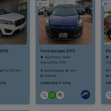
VIP
V
 2016
Ford escape 2013
Nord foire, Dakar
Aujourd'hui, 10:53
mar
104,700 km
Automatique
1 km
M
Essence
E
CFA
2 500 000 F CFA
5 