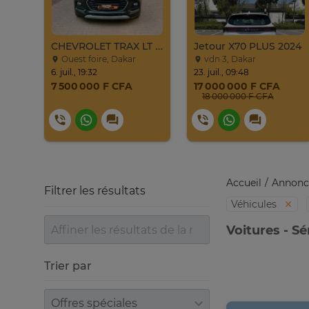
Jeep Grand Cherokee Overland 2019 À Vendre
CHEVROLET TRAX LT 2017
Jetour X70 PLUS 2024
Ouest foire, Dakar
vdn 3, Dakar
6. juil., 19:32
23. juil., 09:48
7 500 000 F CFA
17 000 000 F CFA
18 000 000 F CFA
Accueil
Annonc
Filtrer les résultats
Véhicules
Voitures - S
Trier par
Trier par