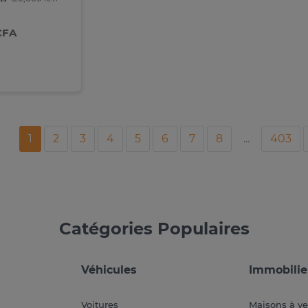
CFA
1
2
3
4
5
6
7
8
...
403
Catégories Populaires
Véhicules
Immobilie
Voitures
Maisons à v