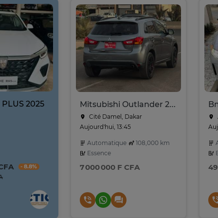
 PLUS 2025
Mitsubishi Outlander 2017
Bm
Cité Damel, Dakar
Aujourd'hui, 13:45
Auj
Automatique
108,000 km
A
Essence
E
 CFA
7 000 000 F CFA
49
- 8.8%
A