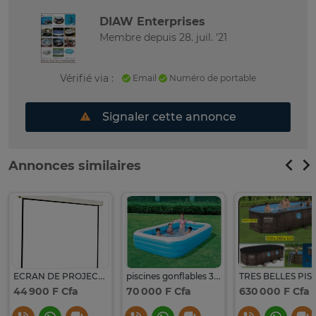
DIAW Enterprises
Membre depuis 28. juil. '21
Vérifié via :
Email
Numéro de portable
Signaler cette annonce
Annonces similaires
ECRAN DE PROJECTION MANUEL 180 X 180
piscines gonflables 305 x 183 x 60
44 900 F Cfa
70 000 F Cfa
630 000 F Cfa