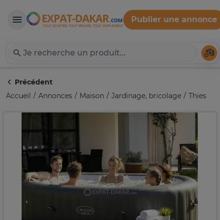
Publier une annonce
Expat-Dakar
Té
Précédent
Accueil
Annonces
Maison
Jardinage, bricolage
Thies