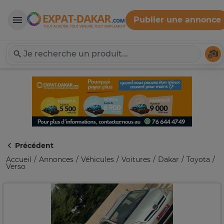
Publier une annonce
Expat-Dakar
Té
Précédent
Accueil
Annonces
Véhicules
Voitures
Dakar
Toyota
Verso