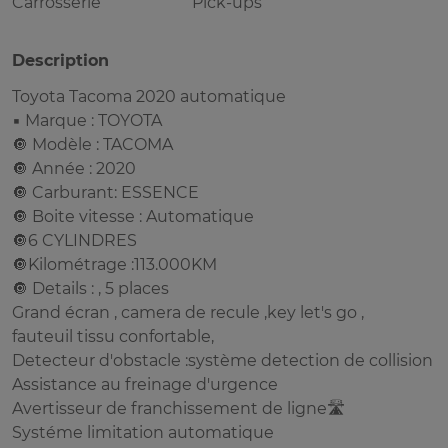
Carrosserie
Pick-ups
Description
Toyota Tacoma 2020 automatique
▪️ Marque : TOYOTA
🔘 Modèle : TACOMA
🔘 Année : 2020
🔘 Carburant: ESSENCE
🔘 Boite vitesse : Automatique
🔘6 CYLINDRES
🔘Kilométrage :113.000KM
🔘 Details : , 5 places
Grand écran , camera de recule ,key let's go ,
fauteuil tissu confortable,
Detecteur d'obstacle :système detection de collision
Assistance au freinage d'urgence
Avertisseur de franchissement de ligne🛣️
Systéme limitation automatique