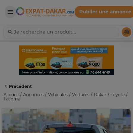
Publier une annonce
Expat-Dakar
Té
Précédent
Accueil
Annonces
Véhicules
Voitures
Dakar
Toyota
Tacoma