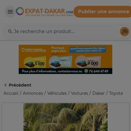
Publier une annonce
Expat-Dakar
Té
Précédent
Accueil
Annonces
Véhicules
Voitures
Dakar
Toyota