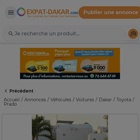
Publier une annonce
Expat-Dakar
Té
Précédent
Accueil
Annonces
Véhicules
Voitures
Dakar
Toyota
Prado