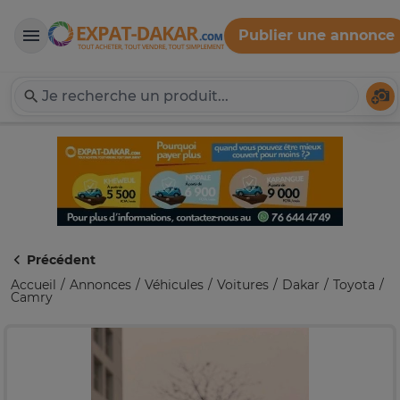
Publier une annonce
Expat-Dakar
Té
Précédent
Accueil
Annonces
Véhicules
Voitures
Dakar
Toyota
Camry