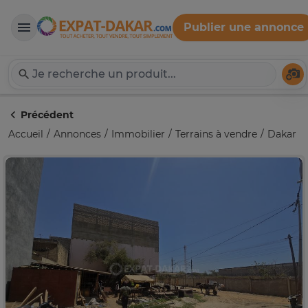
Publier une annonce
Expat-Dakar
Té
Précédent
Accueil
Annonces
Immobilier
Terrains à vendre
Dakar