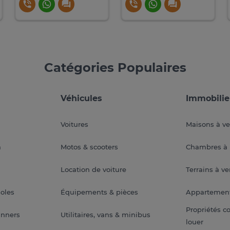
Catégories Populaires
Véhicules
Immobilie
Voitures
Maisons à v
a
Motos & scooters
Chambres à 
Location de voiture
Terrains à v
soles
Équipements & pièces
Appartemen
Propriétés c
anners
Utilitaires, vans & minibus
louer