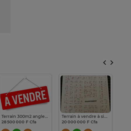
Terrain 300m2 angle à vendre à Saly
Terrain à vendre à sicap keur massar
28 500 000 F Cfa
20 000 000 F Cfa
275