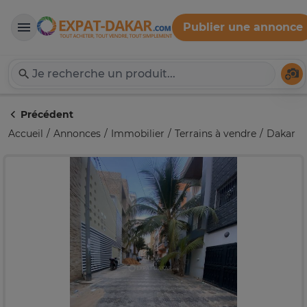
Publier une annonce
Expat-Dakar
Té
Précédent
Accueil
Annonces
Immobilier
Terrains à vendre
Dakar