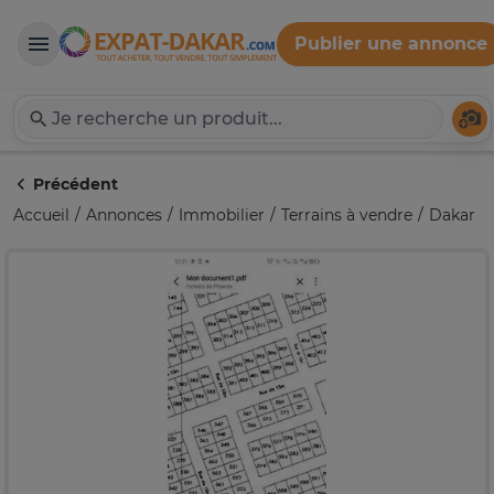
Publier une annonce
Expat-Dakar
Té
Précédent
Accueil
Annonces
Immobilier
Terrains à vendre
Dakar