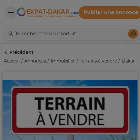
Publier une annonce
Expat-Dakar
Té
Précédent
Accueil
Annonces
Immobilier
Terrains à vendre
Dakar