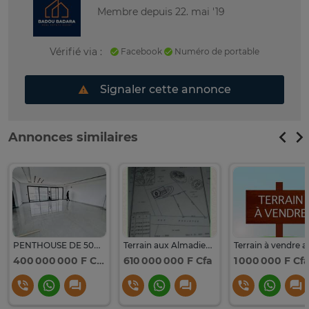
Membre depuis 22. mai '19
Vérifié via :
Facebook
Numéro de portable
Signaler cette annonce
Annonces similaires
PENTHOUSE DE 500 m2 AUX ALMADIES
Terrain aux Almadies TF
400 000 000 F Cfa
610 000 000 F Cfa
1 000 000 F Cf