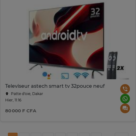
Televiseur astech smart tv 32pouce neuf
Patte d‘oie, Dakar
Hier, 11:16
80 000 F CFA