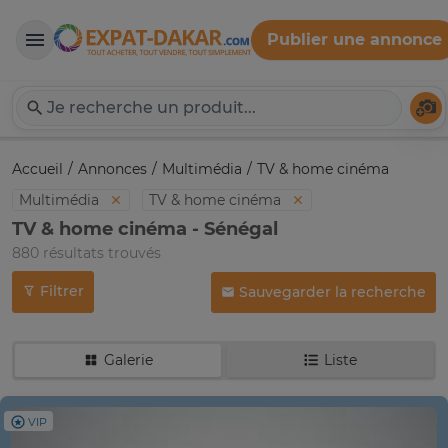
Publier une annonce
Expat-Dakar
Té
Accueil
Annonces
Multimédia
TV & home cinéma
Multimédia
TV & home cinéma
TV & home cinéma - Sénégal
880 résultats trouvés
Filtrer
Sauvegarder la recherche
Galerie
Liste
VIP