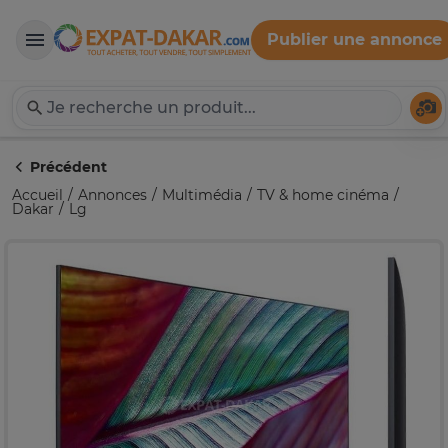
Publier une annonce
Expat-Dakar
Té
Précédent
Accueil
Annonces
Multimédia
TV & home cinéma
Dakar
Lg