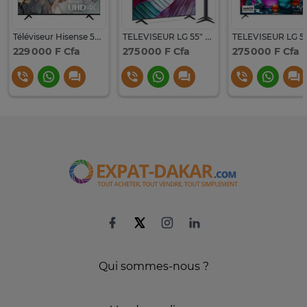
Téléviseur Hisense 55" Smart 4K UHD
TELEVISEUR LG 55" SMART ANDROID 4K UHD 55UR80506LK
229 000 F Cfa
275 000 F Cfa
275 000 F Cfa
Qui sommes-nous ?